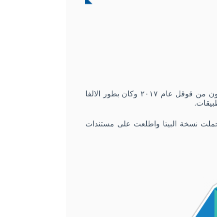
تم اطلاق Flutter كاطار عمل لتطوير تطبيقات الاندرويد والايفون من قوقل عام ٢٠١٧ وكان بطور الالفا
طبيقات
.
ملت نسخة البيتا واطلعت على مستندات