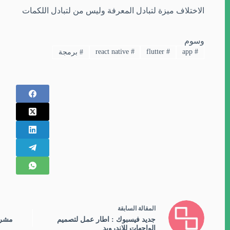
الاختلاف ميزة لتبادل المعرفة وليس من لتبادل اللكمات
وسوم
react native
#
flutter
#
app
#
#
برمجة
ال
مقالة
السابقة
جديد فيسبوك : اطار عمل لتصميم
مشرو
الواجهات للاندرويد