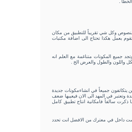
خطأ .
حجام للنصوص وكل شي تقريباً للتطبيق من مكان
وم بعمل هكذا تحتاج الى اضافة مكتبات
ميم في Flutter يعتمد بشكل كبير على Material Desing وتجد جميع المكونات متناغمة مع العلم انه
كل واللون والطول والعرض الخ
.
 يتكاتفون جميعاً في انشاءمكونات جديدة
ة وتعتبر في المهد الى الان فيعيبها ضعف
 ذكرت سالفاً فامكانية انتاج تطبيق كامل
ت داخل في معترك من الافضل انت تحدد