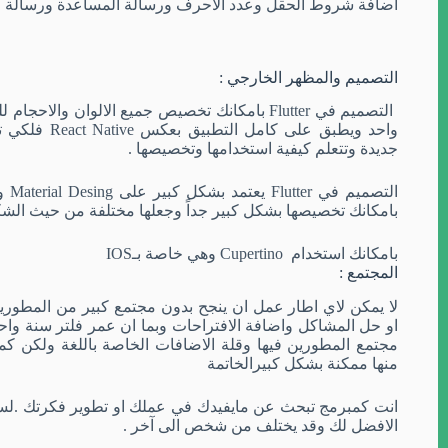
اضافة شروط الحقل وعدد الاحرف ورسالة المساعدة ورسالة ال
التصميم والمظهر الخارجي
:
التصميم
في Flutter بامكانك تخصيص جميع الالوان والا
واحد ويطبق على كامل التطبيق بعكس
React Native
فلكي تق
جديدة وتتعلم كيفية استخدامها وتخصيصها
.
التص
بامكانك تخصيصها بشكل كبير جداً وجعلها مختلفة من حيث الش
بامكانك استخدام Cupertino وهي خاصة بـIOS
المجتمع
:
لا يمكن لاي اطار عمل ان ينجح بدون مجتمع كبير من المطورين
او حل المشاكل واضافة الافتراحات وبما ان عمر فلتر سنة واحد
مجتمع المطورين فيها وقلة الاضافات الخاصة باللغة ولكن كما
منها ممكنة بشكل كبيرالخاتمة
انت كمبرمج تبحث عن مايفيدك في عملك او تطوير فكرتك
.
لس
الافضل لك وقد يختلف من شخص الى آخر
.