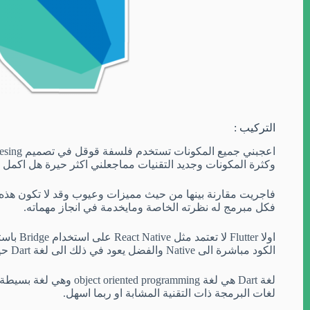
التركيب :
وكثرة المكونات وجديد التقنيات مماجعلني اكثر حيرة هل اكمل على React Native او اتجه الى er
فاجريت مقارنة بينها من حيث مميزات وعيوب وقد لا تكون هذه
فكل مبرمج له نظرته الخاصة ومايخدمة في انجاز مهماته.
الكود مباشرة الى Native والفضل يعود في ذلك الى لغة Dart حيث تستخدم تقنية AOT “ahead of time”
لغة Dart هي لغة d programming
لغات البرمجة ذات التقنية المشابة او ربما اسهل.