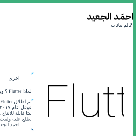
التجاوز
إلى
المحتوى
عَالم بيانات
اخرى
لماذا Flutter ؟ وبماذا يتميز عن React Native
ت
بيتا قابلة للانت
نظلع عليه ولفت 
احمد الجعي