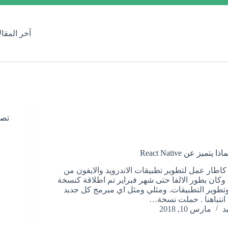
آخر المقا
تصن
م اطلاق Flutter كاطار عمل لتطوير تطبيقات الاندرويد والايفون من
قوقل عام ٢٠١٧ وكان بطور الالفا حتى شهر فبراير تم اطلاقة كنسخة
اج وتطوير التطبيقات. ومثلي ومثل اي مبرمج كل جديد
انتباهنا . حملت نسخة…
د
مارس 10, 2018